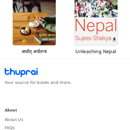
अर्थात् अर्थतन्त्र
Unleashing Nepal
Your source for books and more.
Facebook
Instagram
Twitter
Pinterest
YouTube
LinkedIn
About
About Us
FAQs