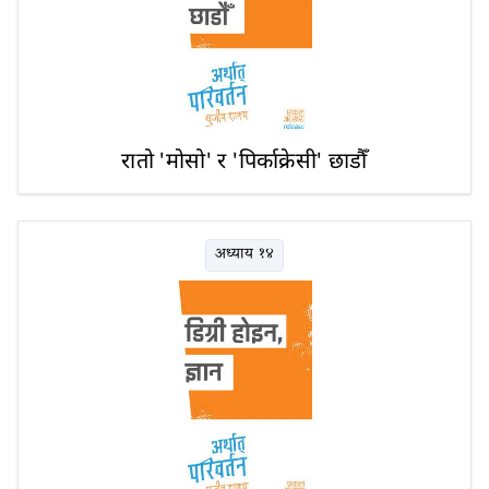
रातो 'मोसो' र 'पिर्काक्रेसी' छाडौँ
अध्याय १४