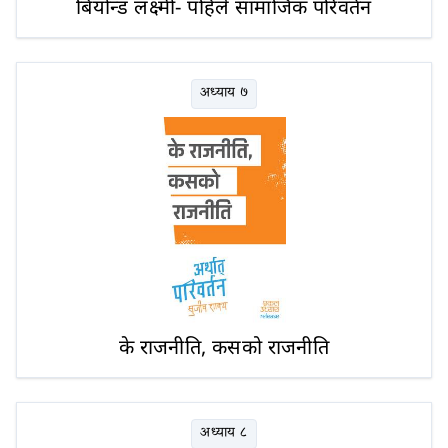
बियोन्ड लक्ष्मी- पहिले सामाजिक परिवर्तन
अध्याय ७
के राजनीति, कसको राजनीति
अध्याय ८