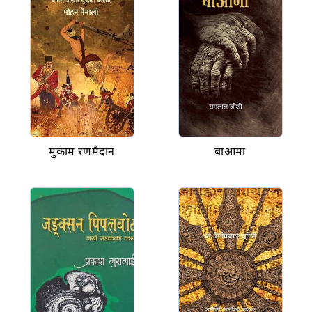
मुकाम रणमैदान
बाआमा