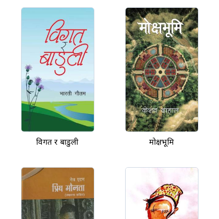
विगत र बाडुली
मोक्षभूमि