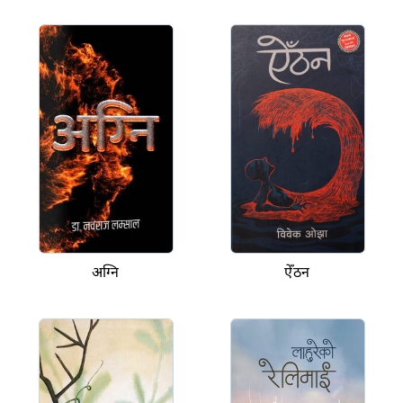
अग्नि
ऐँठन