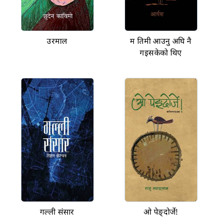
उरमाल
म तिमी आउनु अघि नै
गइसकेको थिए
गल्ली संसार
ओ पेङ्दोर्जे!