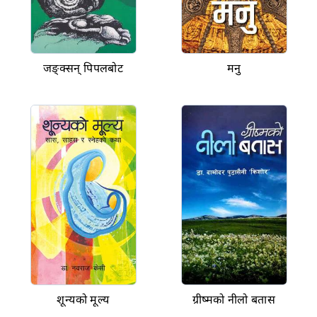
जङ्क्सन् पिपलबोट
मनु
शून्यको मूल्य
ग्रीष्मको नीलो बतास