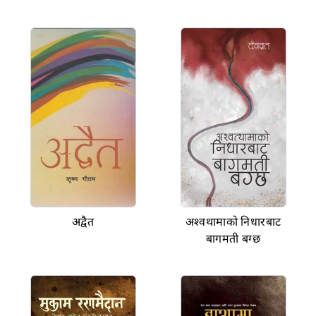
अद्वैत
अश्वथामाको निधारबाट
बागमती बग्छ