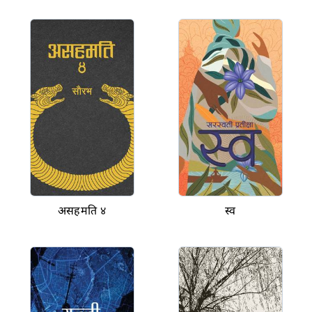
असहमति ४
स्व