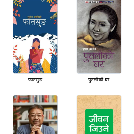
फातसुङ
पुतलीको घर