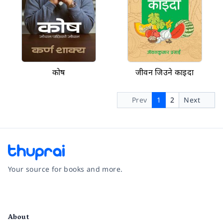
कोष
जीवन जिउने काइदा
Prev
1
2
Next
Your source for books and more.
Facebook
Instagram
Twitter
Pinterest
YouTube
LinkedIn
About