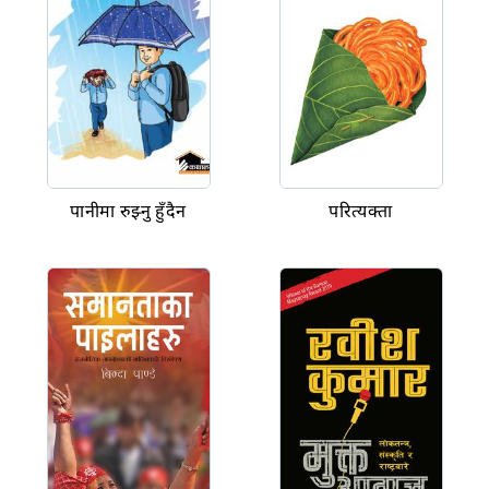
पानीमा रुझ्नु हुँदैन
परित्यक्ता