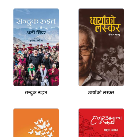
सन्दुक रूइत
छायाँको लस्कर