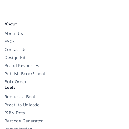
Facebook
Instagram
Twitter
Pinterest
YouTube
LinkedIn
About
About Us
FAQs
Contact Us
Design Kit
Brand Resources
Publish Book/E-book
Bulk Order
Tools
Request a Book
Preeti to Unicode
ISBN Detail
Barcode Generator
Romanization