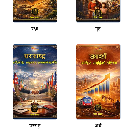
रक्षा
गृह
परराष्ट्र
अर्थ