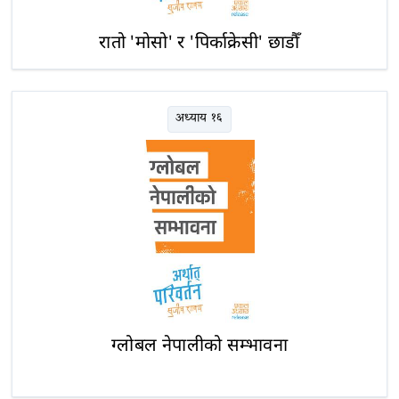
रातो 'मोसो' र 'पिर्काक्रेसी' छाडौँ
अध्याय १६
ग्लोबल नेपालीको सम्भावना