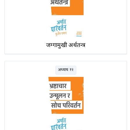
जग्गामुखी अर्थतन्त्र
अध्याय १२