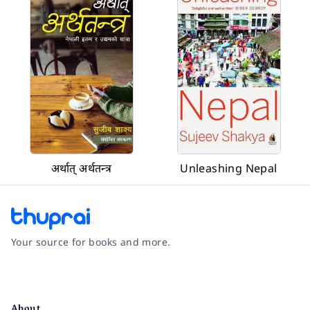
अर्थात् अर्थतन्त्र
Unleashing Nepal
Your source for books and more.
Facebook
Instagram
Twitter
Pinterest
YouTube
LinkedIn
About