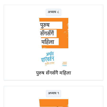
अध्याय ८
पुरुष सँगसँगै महिला
अध्याय ९