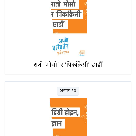
रातो 'मोसो' र 'पिर्काक्रेसी' छाडौँ
अध्याय १४