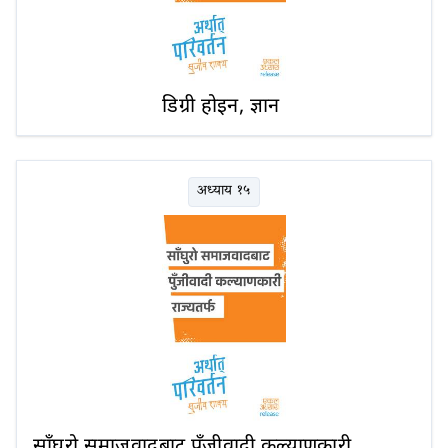
डिग्री होइन, ज्ञान
अध्याय १५
साँघुरो समाजवादबाट पुँजीवादी कल्याणकारी