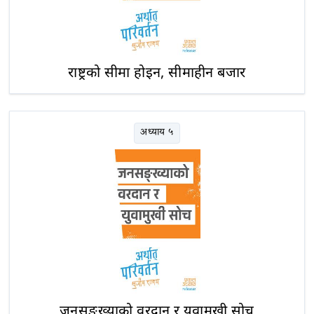
राष्ट्रको सीमा होइन, सीमाहीन बजार
अध्याय ५
जनसङ्ख्याको वरदान र युवामुखी सोच