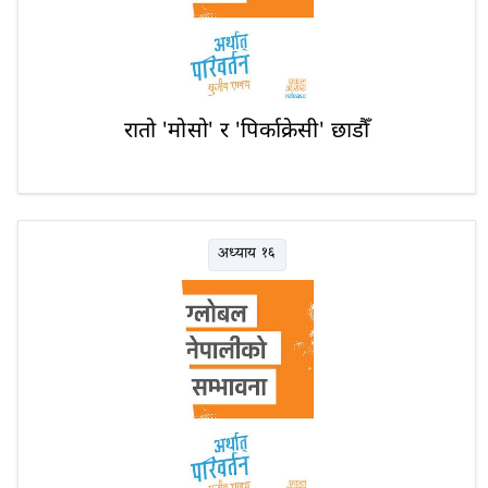
रातो 'मोसो' र 'पिर्काक्रेसी' छाडौँ
अध्याय १६