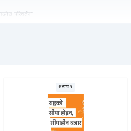
्याउनेछ परिवर्तन"
अध्याय २