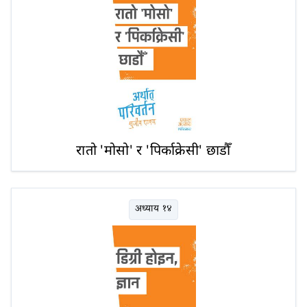
रातो 'मोसो' र 'पिर्काक्रेसी' छाडौँ
अध्याय १४