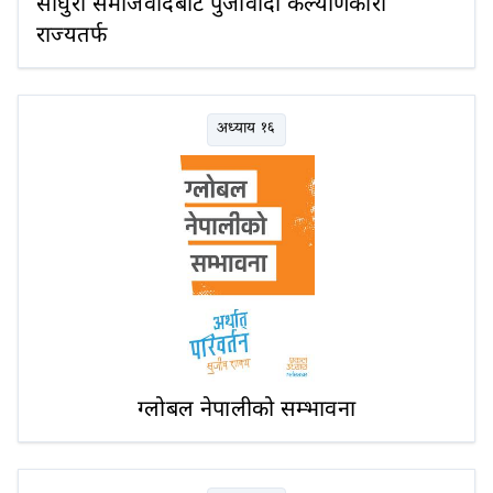
साँघुरो समाजवादबाट पुँजीवादी कल्याणकारी
राज्यतर्फ
अध्याय १६
ग्लोबल नेपालीको सम्भावना