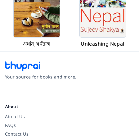
अर्थात् अर्थतन्त्र
Unleashing Nepal
Your source for books and more.
Facebook
Instagram
Twitter
Pinterest
YouTube
LinkedIn
About
About Us
FAQs
Contact Us