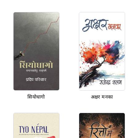
सियोधागो
अक्षर मनका