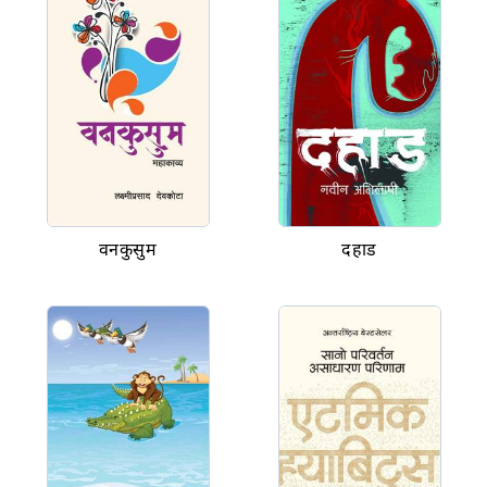
वनकुसुम
दहाड