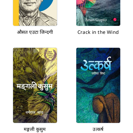
औसत एउटा जिन्दगी
Crack in the Wind
मङ्गली कुसुम
उत्कर्ष