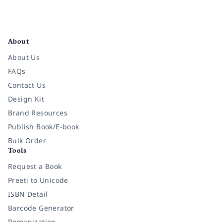
Facebook
Instagram
Twitter
Pinterest
YouTube
LinkedIn
About
About Us
FAQs
Contact Us
Design Kit
Brand Resources
Publish Book/E-book
Bulk Order
Tools
Request a Book
Preeti to Unicode
ISBN Detail
Barcode Generator
Romanization