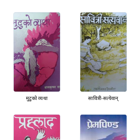
मुटुको व्यथा
सावित्री-सत्येवान्