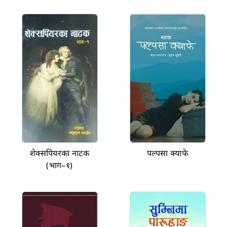
शेक्सपियरका नाटक
पल्पसा क्याफे
(भाग–१)