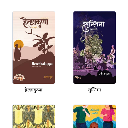
हेत्छाकुप्पा
सुम्निमा