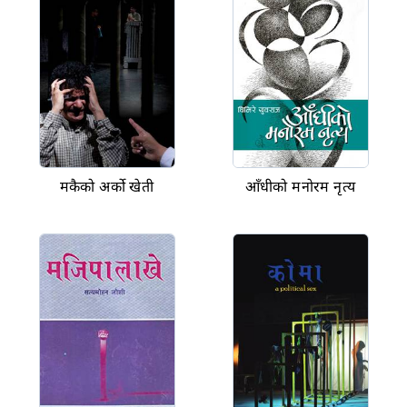
मकैको अर्को खेती
आँधीको मनोरम नृत्य