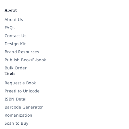
Facebook
Instagram
Twitter
Pinterest
YouTube
LinkedIn
About
About Us
FAQs
Contact Us
Design Kit
Brand Resources
Publish Book/E-book
Bulk Order
Tools
Request a Book
Preeti to Unicode
ISBN Detail
Barcode Generator
Romanization
Scan to Buy