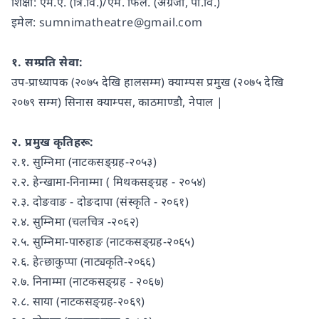
शिक्षा: एम.ए. (त्रि.वि.)/एम. फिल. (अंग्रेजी, पो.वि.)
इमेल: sumnimatheatre@gmail.com
१. सम्प्रति सेवा:
उप-प्राध्यापक (२०७५ देखि हालसम्म) क्याम्पस प्रमुख (२०७५ देखि
२०७९ सम्म) सिनास क्याम्पस, काठमाण्डौ, नेपाल |
२. प्रमुख कृतिहरू:
२.१. सुम्निमा (नाटकसङ्ग्रह-२०५३)
२.२. हेन्खामा-निनाम्मा ( मिथकसङ्ग्रह - २०५४)
२.३. दोङवाङ - दोङदापा (संस्कृति - २०६१)
२.४. सुम्निमा (चलचित्र -२०६२)
२.५. सुम्निमा-पारुहाङ (नाटकसङ्ग्रह-२०६५)
२.६. हेत्छाकुप्पा (नाट्यकृति-२०६६)
२.७. निनाम्मा (नाटकसङ्ग्रह - २०६७)
२.८. साया (नाटकसङ्ग्रह-२०६९)