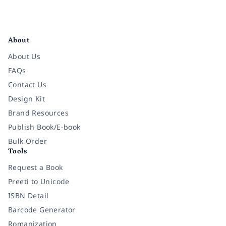
Facebook
Instagram
Twitter
Pinterest
YouTube
LinkedIn
About
About Us
FAQs
Contact Us
Design Kit
Brand Resources
Publish Book/E-book
Bulk Order
Tools
Request a Book
Preeti to Unicode
ISBN Detail
Barcode Generator
Romanization