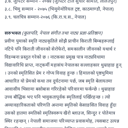
३.७. जुपिटर सम्मान - २०७४ (जुपिटर टोल सुधार समिति, ललितपुर)
३.८. भिमु सम्मान - २०७५ (भिमुमेमोरियल ट्रष्ट, काठमाण्डौ, नेपाल)
३.९. चलचित्र सम्मान-२०७६ (कि.रा.च.स., नेपाल)
सरुभक्त
(कुलपति, नेपाल संगीत तथा नाट्य प्रज्ञा-प्रतिष्ठान)
प्रवीण पुमाको स्मृति नाट्यकृतिले सोझै प्राचीन किराती बिम्बहरूलाई
नटिपे पनि किराती जीवनको सेरोफेरो, समकालीन जीवनको यथार्थ र
विडम्बना प्रस्तुत गरेको छ । नाटकका प्रमुख पात्र नाट्यविधामा
विद्यावारिधि प्राप्त, नाट्कर्मी महासंघ नेपालका सल्लाहकार थुम्राहाङ हुन्
। उनको स्मृतिसित प्रेम र गोप्य विवाह हुन्छ । हिमालको पृष्ठभुमिमा
आधारित यो प्रेमको कथा तव दुर्घटनामा पर्छ, जब स्मृति बेलायतमा
आवासीय भिसामा बसोबास गरिरहेको परिवारमा फर्कन्छे । थुम्राहाङ
उच्च बौद्धिक भए पनि भावुकतापूर्वक स्मृतिलाई पर्खिरहन्छ । त्यो
अव्यावहारिकताको परिणति अन्तमा स्मृतिको केसाङसित विवाह हुँदा
उसको हातमा स्मतिको स्मृतिस्वरूप खैरो ब्लाउज, सिन्दुर र पोतेमात्र
स्थिर रहन्छन् । नेपाली समाजमा परिव्याप्त प्रवासमोह, त्यसबाट उत्पन्न