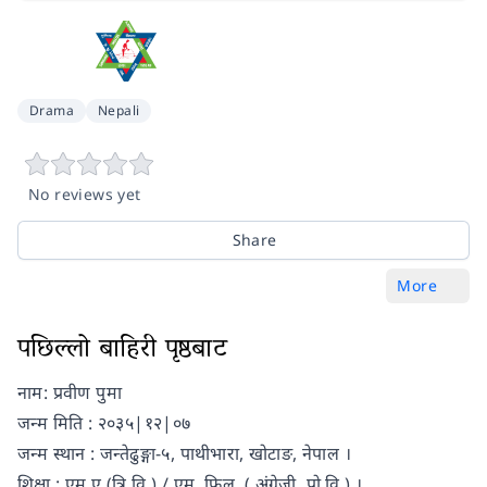
Drama
Nepali
No reviews yet
Share
More
पछिल्लो बाहिरी पृष्ठबाट
नाम: प्रवीण पुमा
जन्म मिति : २०३५|१२|०७
जन्म स्थान : जन्तेढुङ्गा-५, पाथीभारा, खोटाङ, नेपाल ।
शिक्षा : एम.ए.(त्रि.वि.) / एम. फिल. ( अंग्रेजी, पो.वि.) ।