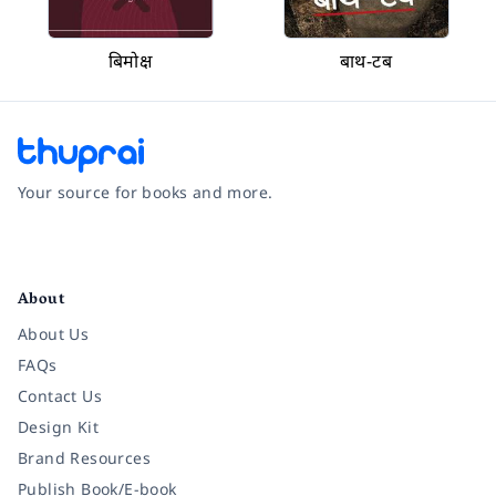
बिमोक्ष
बाथ-टब
Your source for books and more.
Facebook
Instagram
Twitter
Pinterest
YouTube
LinkedIn
About
About Us
FAQs
Contact Us
Design Kit
Brand Resources
Publish Book/E-book