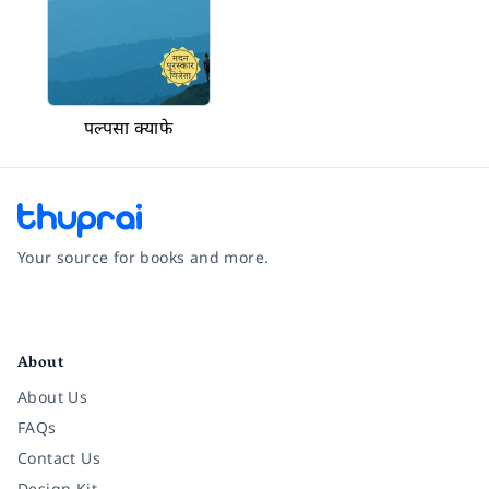
पल्पसा क्याफे
Your source for books and more.
Facebook
Instagram
Twitter
Pinterest
YouTube
LinkedIn
About
About Us
FAQs
Contact Us
Design Kit