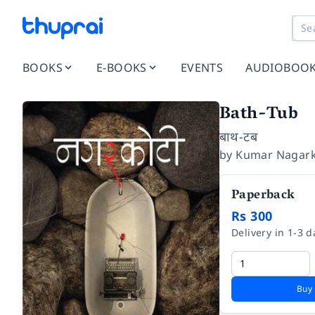
BOOKS
E-BOOKS
EVENTS
AUDIOBOO
Bath-Tub
बाथ-टब
by
Kumar Nagark
Paperback
Rs 300
Delivery in 1-3 d
Buy