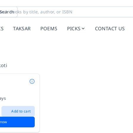
Search
KS
TAKSAR
POEMS
PICKS
CONTACT US
oti
ays
Add to cart
 now