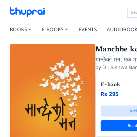
BOOKS
E-BOOKS
EVENTS
AUDIOBOO
Manchhe k
मान्छेको मन: एक 
by
Dr. Bishwa B
E-book
Rs 295
Add
Read