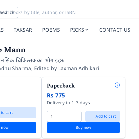
Search
KS
TAKSAR
POEMS
PICKS
CONTACT US
o Mann
मानसिक चिकित्सकका भोगाइहरु
andhu Sharma
,
Edited by
Laxman Adhikari
Paperback
Rs 775
Delivery in 1-3 days
 to cart
Add to cart
 now
Buy now