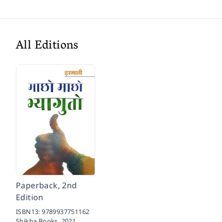
All Editions
Paperback, 2nd
Edition
ISBN13:
9789937751162
Shikha Books,
2021