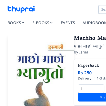
BOOKS
E-BOOKS
EVENTS
AUDIOBOO
Machho Ma
माछो माछो भ्यागुतो
by
Ismali
Paperback
Rs 250
Delivery in 1-3 d
Buy