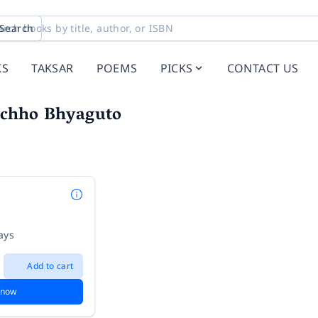
Search
KS
TAKSAR
POEMS
PICKS
CONTACT US
chho Bhyaguto
ays
Add to cart
 now