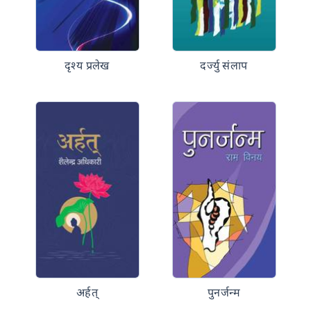
दृश्य प्रलेख
दर्ज्यु संलाप
अर्हत्
पुनर्जन्म