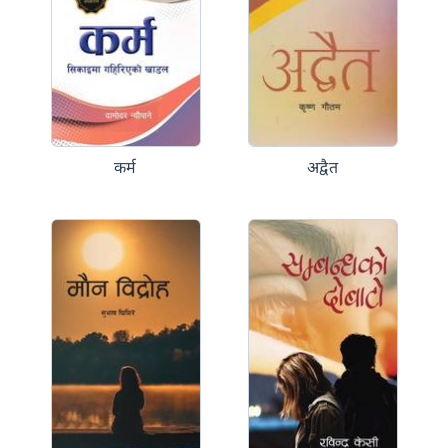
कर्म
अद्वैत