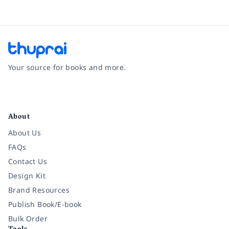
Your source for books and more.
Facebook
Instagram
Twitter
Pinterest
YouTube
LinkedIn
About
About Us
FAQs
Contact Us
Design Kit
Brand Resources
Publish Book/E-book
Bulk Order