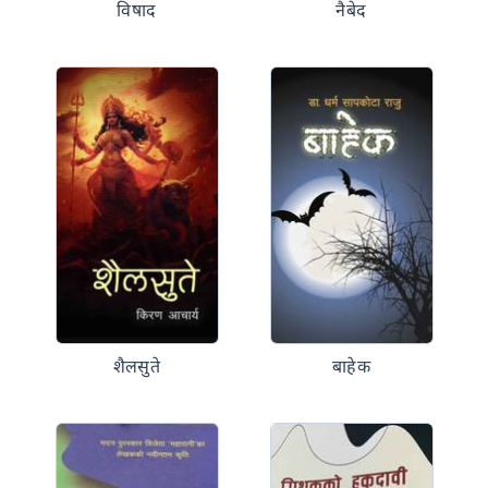
विषाद
नैबेद
शैलसुते
बाहेक