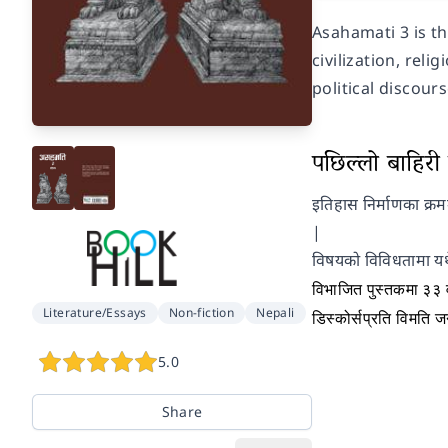
Asahamati 3 is t
civilization, reli
political discour
पछिल्लो बाहिरी प
इतिहास निर्माणका क्रम
|
विषयको विविधतामा यथेष
विभाजित पुस्तकमा ३३ व
Literature/Essays
Non-fiction
Nepali
डिस्कोर्सप्रति विमति ज
5.0
Share