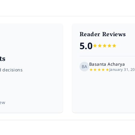
Reader Reviews
5.0
ts
Basanta Acharya
BA
★
★
★
★
★
d decisions
January 31, 2
iew