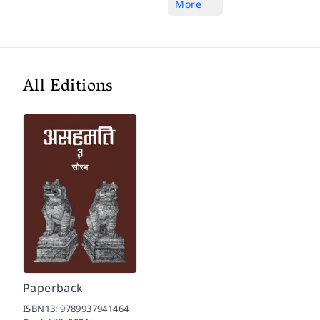
More
All Editions
Paperback
ISBN13:
9789937941464