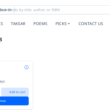
Search
KS
TAKSAR
POEMS
PICKS
CONTACT US
3
ays
Add to cart
 now