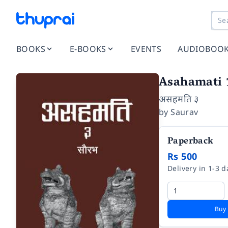
BOOKS
E-BOOKS
EVENTS
AUDIOBOO
Asahamati 
असहमति ३
by
Saurav
Paperback
Rs 500
Delivery in 1-3 d
Buy