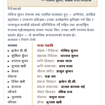
— गोविन्द सुनार, लेखक तथा निर्देशक
निर्देशकबारे
गोविन्द सुनार रंगमञ्च तथा चलचित्र कलाकार हुन् — अभिनेता, कास्टिङ
डाइरेक्टर र उच्चारण प्रशिक्षक। उनका उल्लेखनीय कृतिहरू गर्भ छिट र
पम्फाफुल कर्णाली प्रदेशको प्रतिनिधित्व गर्दै राष्ट्रिय तथा अन्तर्राष्ट्रिय
रंगमञ्च महोत्सवहरूमा मञ्चन भएका थिए। उनका लागि रंगमञ्च केवल
प्रदर्शन होइन — यो सामाजिक रूपान्तरणको माध्यम हो।
कलाकार र निर्माण टोली
मञ्चमा
परदा पछाडि
▸ झकेन बी.सी.
लेखक / निर्देशक:
गोविन्द सुनार
▸ सुस्मिता कुँवर
सहायक निर्देशक:
धनराज सुनार
▸ धनराज सुनार
ध्वनि डिजाइन:
राजत मल्ल
▸ शुभास खत्री
ध्वनि सञ्चालक:
शरद मल्ल
▸ केशव
जीवन्त संगीत:
प्रासुन कुमार
रोकाया
स्वर:
चक्र बम
▸ दिपेश खत्री
प्रकाश डिजाइन:
झकेन बी.सी.
▸ दानराज
प्रकाश सञ्चालक:
उज्वल बान्तवा राई
न्यौपाने
पोस्टर डिजाइन:
रसिक राज
▸ जुनमाया
पोशाक:
जमुना मल्ल
परियार
प्रोप्स:
शुभास खत्री