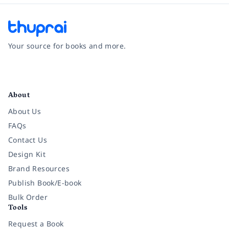
Your source for books and more.
Facebook
Instagram
Twitter
Pinterest
YouTube
LinkedIn
About
About Us
FAQs
Contact Us
Design Kit
Brand Resources
Publish Book/E-book
Bulk Order
Tools
Request a Book