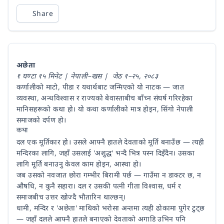
Share
अछेता
१ घण्टा १५ मिनेट | नेपाली–खस | जेठ १–२५, २०८३
कर्णालीको माटो, पीडा र यथार्थबाट जन्मिएको यो नाटक — जात
व्यवस्था, अन्धविश्वास र राज्यको बेवास्ताबीच बाँच्न संघर्ष गरिरहेका
मानिसहरूको कथा हो। यो कथा कर्णालीको मात्र होइन, सिंगो नेपाली
समाजको दर्पण हो।
कथा
दल एक मूर्तिकार हो। उसले आफ्नै हातले देवताको मूर्ति बनाउँछ — त्यही
मन्दिरका लागि, जहाँ उसलाई 'अशुद्ध' भन्दै भित्र पस्न दिइँदैन। उसका
लागि मूर्ति बनाउनु केवल काम होइन, आस्था हो।
जब उसको नवजात छोरा गम्भीर बिरामी पर्छ — गाउँमा न डाक्टर छ, न
औषधि, न कुनै सहारा। दल र उसकी पत्नी गीता विश्वास, धर्म र
समाजबीच उत्तर खोज्दै भौतारिन थाल्छन्।
धामी, मन्दिर र 'अछेता' माथिको भरोसा अन्तमा त्यही ढोकामा पुगेर टुट्छ
— जहाँ दलले आफ्नै हातले बनाएको देवताको अगाडि उभिन पनि