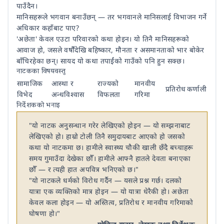
पाउँदैन।
मानिसहरूले भगवान बनाउँछन् — तर भगवानले मानिसलाई विभाजन गर्ने
अधिकार कहाँबाट पाए?
'अछेता' केवल एउटा परिवारको कथा होइन। यो तिनै मानिसहरूको
आवाज हो, जसले वर्षौंदेखि बहिष्कार, मौनता र असमानताको भार बोकेर
बाँचिरहेका छन्। सायद यो कथा तपाईंको गाउँको पनि हुन सक्छ।
नाटकका विषयवस्तु
सामाजिक
आस्था र
राज्यको
मानवीय
प्रतिरोध
कर्णाली
विभेद
अन्धविश्वास
विफलता
गरिमा
निर्देशकको भनाइ
"यो नाटक अनुसन्धान गरेर लेखिएको होइन — यो सम्झनाबाट
लेखिएको हो। हाम्रो टोली तिनै समुदायबाट आएको हो जसको
कथा यो नाटकमा छ। हामीले स्वास्थ्य चौकी खाली छँदै बच्चाहरू
समय गुमाउँदा देखेका छौँ। हामीले आफ्नै हातले देवता बनाएका
छौँ — र त्यही हात अपवित्र भनिएको छ।"
"यो नाटकले धर्मको विरोध गर्दैन — यसले प्रश्न गर्छ। दलको
यात्रा एक व्यक्तिको मात्र होइन — यो यात्रा धेरैकी हो। अछेता
केवल कला होइन — यो अस्तित्व, प्रतिरोध र मानवीय गरिमाको
घोषणा हो।"