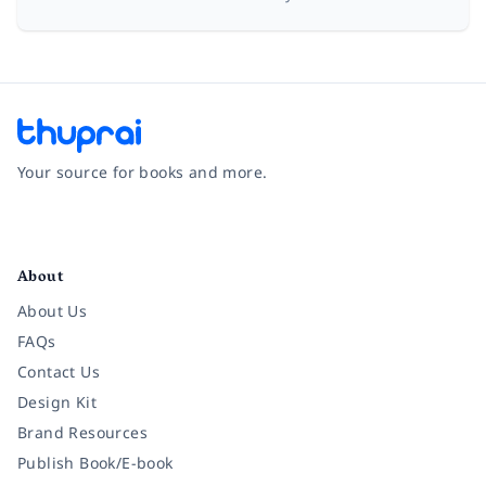
Your source for books and more.
Facebook
Instagram
Twitter
Pinterest
YouTube
LinkedIn
About
About Us
FAQs
Contact Us
Design Kit
Brand Resources
Publish Book/E-book