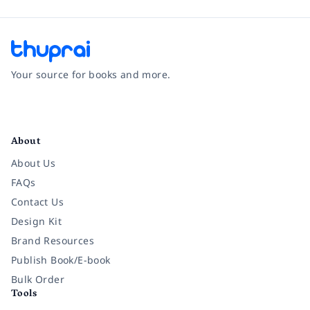
Your source for books and more.
Facebook
Instagram
Twitter
Pinterest
YouTube
LinkedIn
About
About Us
FAQs
Contact Us
Design Kit
Brand Resources
Publish Book/E-book
Bulk Order
Tools