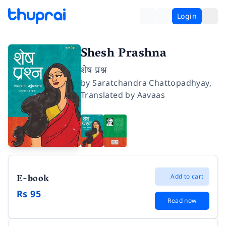
Login
Shesh Prashna
शेष प्रश्न
by
Saratchandra Chattopadhyay
,
Translated by
Aavaas
E-book
Add to cart
Rs 95
Read now