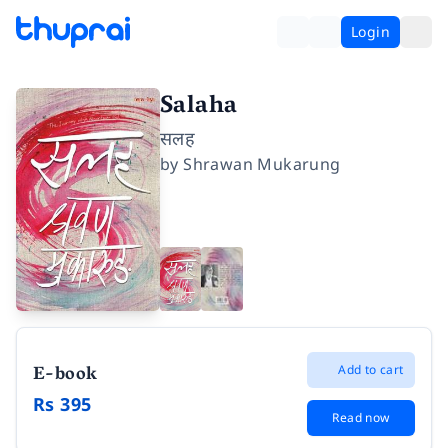
Login
Salaha
सलह
by
Shrawan Mukarung
E-book
Add to cart
Rs 395
Read now