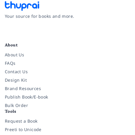
Your source for books and more.
Facebook
Instagram
Twitter
Pinterest
YouTube
LinkedIn
About
About Us
FAQs
Contact Us
Design Kit
Brand Resources
Publish Book/E-book
Bulk Order
Tools
Request a Book
Preeti to Unicode