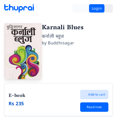
Login
Karnali Blues
कर्नाली ब्लुज
by
Buddhisagar
E-book
Add to cart
Rs 235
Read now