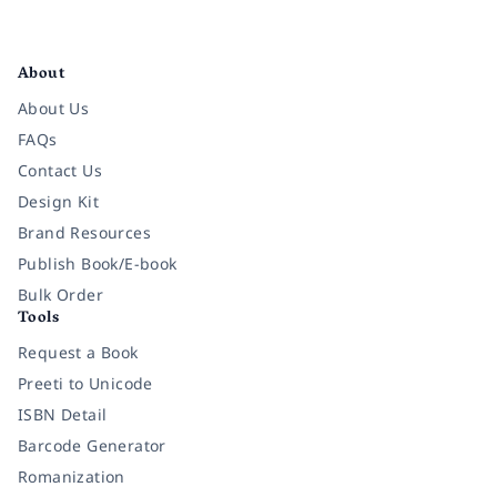
Facebook
Instagram
Twitter
Pinterest
YouTube
LinkedIn
About
About Us
FAQs
Contact Us
Design Kit
Brand Resources
Publish Book/E-book
Bulk Order
Tools
Request a Book
Preeti to Unicode
ISBN Detail
Barcode Generator
Romanization