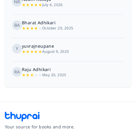
NR
★
★
★
★
★
July 4, 2026
Bharat Adhikari
BA
★
★
★
★
★
October 29, 2025
yuvrajneupane
Y
★
★
★
★
★
August 9, 2025
Raju Adhikari
RA
★
★
★
★
★
May 20, 2025
Your source for books and more.