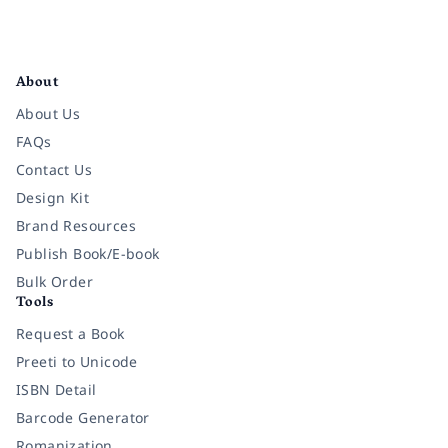
Facebook
Instagram
Twitter
Pinterest
YouTube
LinkedIn
About
About Us
FAQs
Contact Us
Design Kit
Brand Resources
Publish Book/E-book
Bulk Order
Tools
Request a Book
Preeti to Unicode
ISBN Detail
Barcode Generator
Romanization