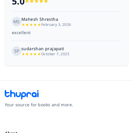
5.0
Mahesh Shrestha
MS
★
★
★
★
★
February 3, 2026
excellent
sudarshan prajapati
SP
★
★
★
★
★
October 7, 2025
Your source for books and more.
Facebook
Instagram
Twitter
Pinterest
YouTube
LinkedIn