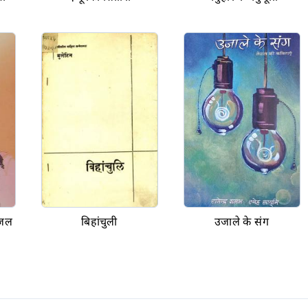
गजल
बिहांचुली
उजाले के संग