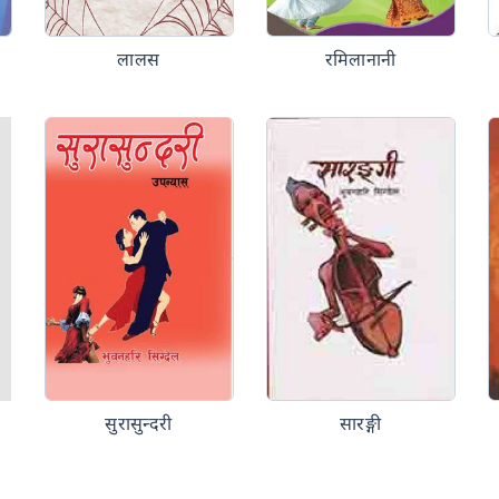
लालस
रमिलानानी
सुरासुन्दरी
सारङ्गी