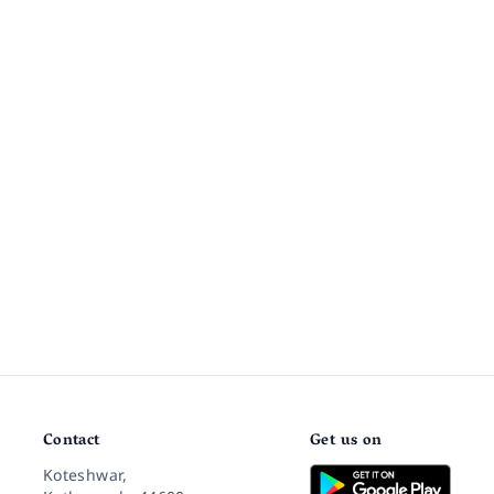
Contact
Get us on
Koteshwar,