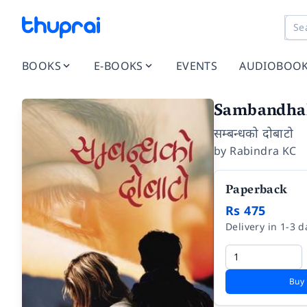
BOOKS
E-BOOKS
EVENTS
AUDIOBOO
Sambandha
सम्बन्धको दोबाटो
by
Rabindra KC
Paperback
Rs 475
Delivery in 1-3 d
Buy