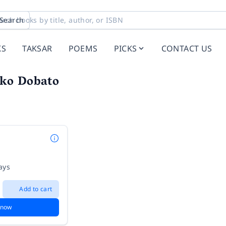
Search
KS
TAKSAR
POEMS
PICKS
CONTACT US
ko Dobato
ays
Add to cart
 now