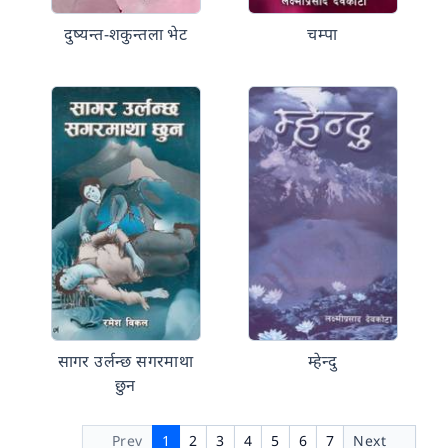
दुष्यन्त-शकुन्तला भेट
चम्पा
सागर उर्लन्छ सगरमाथा
म्हेन्दु
छुन
Prev
1
2
3
4
5
6
7
Next