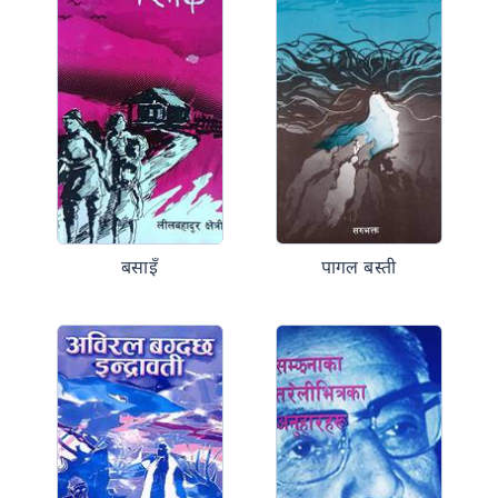
बसाइँ
पागल बस्ती