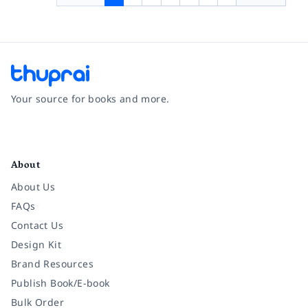
Your source for books and more.
Facebook
Instagram
Twitter
Pinterest
YouTube
LinkedIn
About
About Us
FAQs
Contact Us
Design Kit
Brand Resources
Publish Book/E-book
Bulk Order