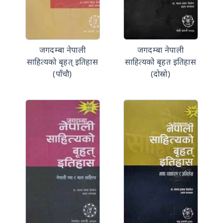
जगदम्बा नेपाली
जगदम्बा नेपाली
साहित्यको बृहत् इतिहास
साहित्यको बृहत इतिहास
(पाँचौ)
(दोस्रो)