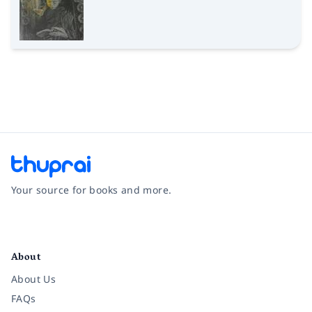
Your source for books and more.
Facebook
Instagram
Twitter
Pinterest
YouTube
LinkedIn
About
About Us
FAQs