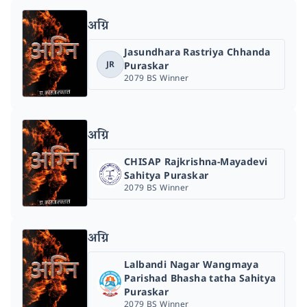
अग्नि
Jasundhara Rastriya Chhanda
JR
Puraskar
2079 BS Winner
अग्नि
CHISAP Rajkrishna-Mayadevi
Sahitya Puraskar
2079 BS Winner
अग्नि
Lalbandi Nagar Wangmaya
Parishad Bhasha tatha Sahitya
Puraskar
2079 BS Winner