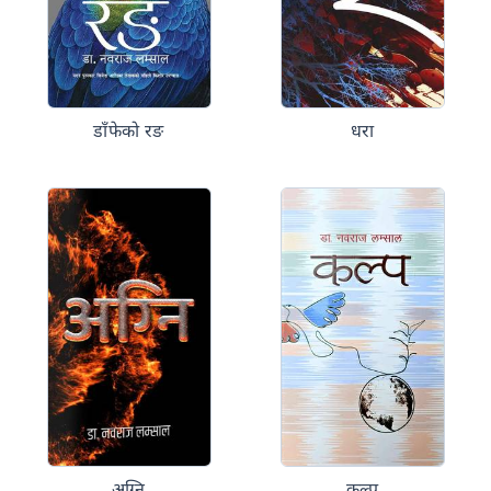
डाँफेको रङ
धरा
अग्नि
कल्प