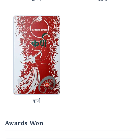
कर्ण
Awards Won