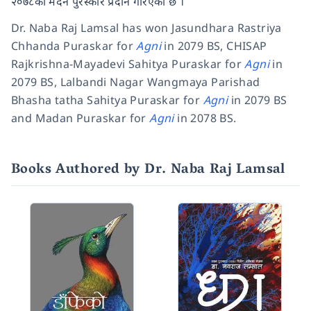
२०७८को मदन पुरस्कार प्रदान गरिएको छ ।
Dr. Naba Raj Lamsal has won Jasundhara Rastriya
Chhanda Puraskar for
Agni
in 2079 BS, CHISAP
Rajkrishna-Mayadevi Sahitya Puraskar for
Agni
in
2079 BS, Lalbandi Nagar Wangmaya Parishad
Bhasha tatha Sahitya Puraskar for
Agni
in 2079 BS
and Madan Puraskar for
Agni
in 2078 BS.
Books Authored by Dr. Naba Raj Lamsal