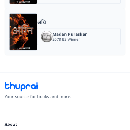
अग्नि
Madan Puraskar
2078 BS Winner
Your source for books and more.
Facebook
Instagram
Twitter
Pinterest
YouTube
LinkedIn
About