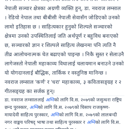
नेपाली सञ्चार क्षेत्रका अग्रणी व्यक्ति हुन्, डा. नवराज लम्साल
। रेडियो नेपाल तथा बीबीसी नेपाली सेवासँग जोडिएको उनको
लामो इतिहास छ । साहित्यकार हुनुको शिल्पले सञ्चारको
क्षेत्रमा उनको उपस्थितिलाई जति अर्थपूर्ण र बहुविध बनाएको
छ, सञ्चारको ज्ञान र शिल्पले साहित्य लेखनमा पनि त्यति नै
तीव्र आलोचनात्मक चेत बढाएको पाइन्छ । निकै सुस्त र सेलाउनै
लागेजस्तो नेपाली महाकाव्य विधालाई चलायमान बनाउने उनको
यो योगदानलाई बौद्धिक, तार्किक र वस्तुनिष्ठ मानिन्छ ।
नवराज लम्साल 'कर्ण' र 'धरा' महाकाव्य, ३ कवितासङ्ग्रह र २
गीतसङ्ग्रह का सर्जक हुन्।
डा. नवराज लम्साललाई
अग्नि
को लागि वि.स. २०७९को जसुन्धरा राष्ट्रिय
छन्द पुरस्कार,
अग्नि
को लागि वि.स. २०७९को चिसाप राजकृष्ण-
मायादेवी साहित्य पुरस्कार,
अग्नि
को लागि वि.स. २०७९को लालबन्दी
नगर वाङ्मय परिषद् भाषा तथा साहित्य पुरस्कार र
अग्नि
को लागि वि.स.