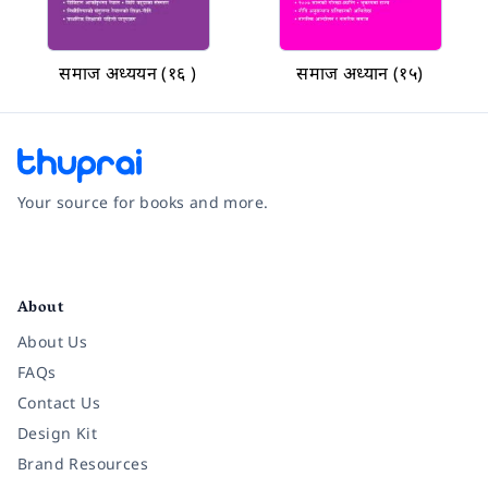
समाज अध्ययन (१६ )
समाज अध्यान (१५)
Your source for books and more.
Facebook
Instagram
Twitter
Pinterest
YouTube
LinkedIn
About
About Us
FAQs
Contact Us
Design Kit
Brand Resources