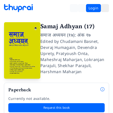
Login
Samaj Adhyan (17)
समाज अध्ययन (१७): अंक १७
Edited by
Chudamani Basnet
,
Devraj Humagain
,
Devendra
Uprety
,
Pratyoush Onta
,
Maheshraj Maharjan
,
Lokranjan
Parajuli
,
Shekhar Parajuli
,
Harshman Maharjan
Paperback
Currently not available.
Request this book