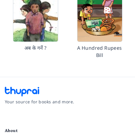
अब के गर्ने ?
A Hundred Rupees
Bill
Your source for books and more.
Facebook
Instagram
Twitter
Pinterest
YouTube
LinkedIn
About