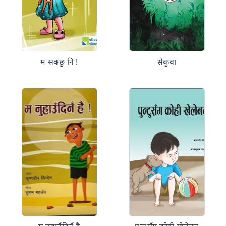
म सक्छु नि !
सेकुवा