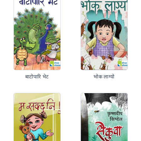
बाटोपारि भेट
भोक लाग्यो