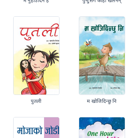
म नुहाउँदिनँ है
पुन्टुसँग कोही खेलेनन्
पुतली
म खोजिदिन्छु नि