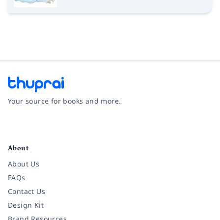
Your source for books and more.
Facebook
Instagram
Twitter
Pinterest
YouTube
LinkedIn
About
About Us
FAQs
Contact Us
Design Kit
Brand Resources