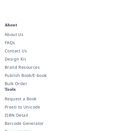
Facebook
Instagram
Twitter
Pinterest
YouTube
LinkedIn
About
About Us
FAQs
Contact Us
Design Kit
Brand Resources
Publish Book/E-book
Bulk Order
Tools
Request a Book
Preeti to Unicode
ISBN Detail
Barcode Generator