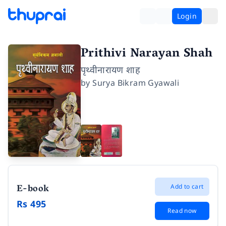
Login
Prithivi Narayan Shah
पृथ्वीनारायण शाह
by
Surya Bikram Gyawali
E-book
Add to cart
Rs 495
Read now