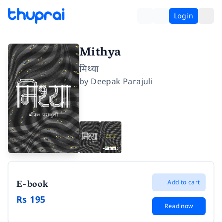
Login
Mithya
मिथ्या
by
Deepak Parajuli
E-book
Add to cart
Rs 195
Read now