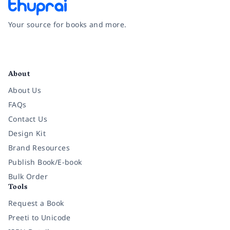
Your source for books and more.
Facebook
Instagram
Twitter
Pinterest
YouTube
LinkedIn
About
About Us
FAQs
Contact Us
Design Kit
Brand Resources
Publish Book/E-book
Bulk Order
Tools
Request a Book
Preeti to Unicode