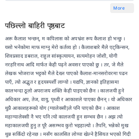
More
पछिल्लो बाहिरी पृष्ठबाट
अरू कैलाश भन्छन्, म कपिलास को अपभ्रंश रूप कैलाश हो भन्छु ।
यसो भनेकोमा माफ माग्नु मेरो कर्तव्य हो । कैलाशबारे मैले एट्किन्सन,
शिवप्रसाद डबराल, राहुल सांस्कृत्यायन, सत्यमोहन जोशी, योगी
नरहरिनाथ आदि मार्फत केही पढ़ने अवसर पाएको छु । तर, जे मैले
लेखक भोजराज भट्टको मैले देख्न पाएको कैलाश-मानसरोवरमा पढन
पाएँ, त्यो अद्भुत र हृदयस्पर्शी लाग्यो । यद्यपि, ज्ञानको इतिहासमा
कालभन्दा ठूलो अपराजय शक्ति केही पाइएको छैन । कालजयी हुने
अधिकार अप, तेज, वायु, पृथ्वी र आकाशले पाएका छैनन् । यो अधिकार
थुप्रै आकाशहरूको योग (ग्यालेक्सी)ले पनि पाएको छैन । आकाश
महाग्यालेक्सी नै भए पनि त्यो कालजयी हुन सम्भव छैन । अझ त्यो
महाकालजयी हुनु त पूरै असम्भव कुरो भइहाल्यो । तैपनि, भन्नेको मुख
थुन्न सकिँदो रहेनछ । मसँग कालसित लोप्पा खेल्ने हैसियत भएको गिदी