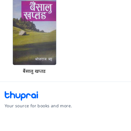
बैंसालु खप्तड
Your source for books and more.
Facebook
Instagram
Twitter
Pinterest
YouTube
LinkedIn