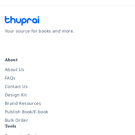
Your source for books and more.
Facebook
Instagram
Twitter
Pinterest
YouTube
LinkedIn
About
About Us
FAQs
Contact Us
Design Kit
Brand Resources
Publish Book/E-book
Bulk Order
Tools