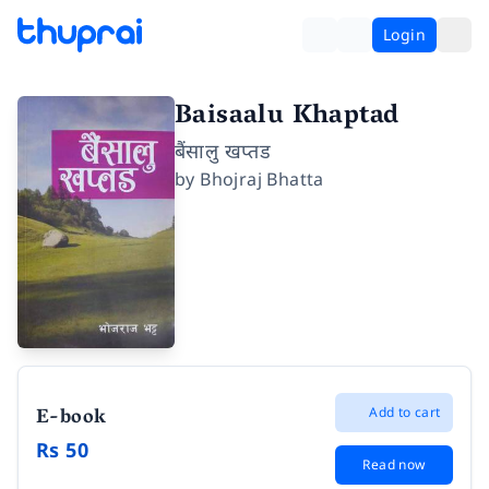
Login
Baisaalu Khaptad
बैंसालु खप्तड
by
Bhojraj Bhatta
E-book
Add to cart
Rs 50
Read now