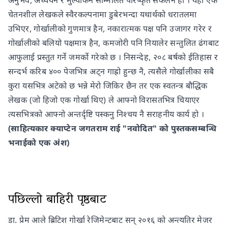
अनुभव, अध्ययन र मुल्यांकन सम्मिलित परिष्कृत संकलन हो । यहाँ एक
चेतनशील लेखकले स्वैरकल्पनामा डुबेरभन्दा यथार्थको धरातलमा
उभिएर, गोर्खालीको गुणमात्र हैन, नकारात्मक पक्ष पनि उजागर गरेर र
गोर्खालीको बलियो पक्षमात्र हैन, कमजोरी पनि नियालेर सन्तुलित ढंगबाट
आफुलाई प्रस्तुत गर्ने जमर्को गरेको छ । निसन्देह, २०८ बर्षको ईतिहास र
सन्दर्भ करिब ४०० पेजभित्र अट्न गाह्रो हुन्छ नै, त्यसैले गोर्खालीका सबै
कुरा यसभित्र अटेको छ भन्ने मेरो जिकिर छैन तर एक स्वतन्त्र बौद्धिक
लेखक (जो हिजो एक गोर्खा थिए) ले आफ्नो विरासतभित्र चियाएर
त्यसभित्रको आफ्नो अन्तर्दृष्टि पस्कनु निश्चय नै सराहनीय कार्य हो ।
(साहित्यकार क्याप्टेन जगतराम राई "नवोदित" को पुस्तकसम्बन्धि
भनाईको एक अंश)
पछिल्लो बाहिरी पृष्ठबाट
डा. प्रेम आले ब्रिटिश गोर्खा रेजिमेन्टबाट सन् २०१६ को अन्त्यतिर मेजर