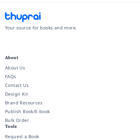
Your source for books and more.
Facebook
Instagram
Twitter
Pinterest
YouTube
LinkedIn
About
About Us
FAQs
Contact Us
Design Kit
Brand Resources
Publish Book/E-book
Bulk Order
Tools
Request a Book