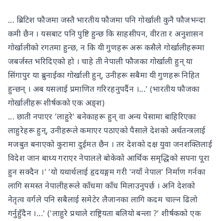
... ब्रिटिश फौजमा जस्तै भारतीय फौजमा पनि गोर्खाली कुनै फौजभन्दा
कमी छैन । यसबाट पनि पुष्टि हुन्छ कि साहसीपन, वीरता र अनुशासन
गोर्खालीको रगतमा हुन्छ, न कि यी गुणहरू अरू कसैले गोर्खालीहरूमा
जबर्जस्त भरिदिएको हो । चाहे ती नेपाली फौजका गोर्खाली हुन् या
सिंगापुर या ब्रुनाईका गोर्खाली हुन्, उनीहरू सबैमा यी गुणहरू निहित
हुन्छन् । अब यसलाई प्रमाणित गरिरहनुपर्दैन ।...' (भारतीय फौजका
गोर्खालीहरू शीर्षकको एक अङ्श)
... छाती नपाएर 'लाहुरे' बनेकाहरू हुन् वा अन्य पेसामा बाहिरिएका
लाहुरेहरू हुन्, उनीहरूले कमाएर पठाएको पैसाले देशको अर्थतन्त्रलाई
मजबुत बनाएको कुरामा दुईमत छैन । तर देशको दक्ष युवा जनशक्तिलाई
विदेश जान बाध्य गराएर नेपालले बोकेको आर्थिक समृद्धिको सपना पूरा
हुन सक्दैन ।' 'यो यथार्थलाई हृदयङ्गम गरी 'नयाँ नेपाल' निर्माण गर्नका
लागि समस्त नेपालीहरूले काँधमा काँध मिलाउनुपर्छ । अनि देशको
नेतृत्व वर्गले पनि सबैलाई समेटेर लैजानका लागि कदम चाल्न ढिलो
गर्नुहुँदैन ।...' ('लाहुरे प्रथाले राष्ट्रियता बलियो बन्ला ?' शीर्षकको एक