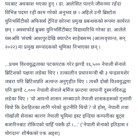
पदबाट अवकाश भएका हुन् । डा. आलेसित पल्टने जीवनमा रहँदा
विभिन्न पदमा रही काम गरेको अनुभव छ । अहिले उनी ब्रिस्टोल
युनिभर्सिटीको अफिसर्स ट्रेनिङ कोरमा प्रमुख प्रबन्धकको रूपमा कार्यरत
छन् । अक्सफोर्ड ब्रुक्स युनिभर्सिटीबाट विद्यावारिधि गरेका डा. आलेले
यसअघि 'संघर्षः आशपुरदेखि क्याप्टेन साहेबसम्म (आत्मवृत्तान्त, सन्
२०२२) मा प्रमुख सम्पादकको भूमिका निभाएका छन् ।
...प्रथम विश्वयुद्धताका पटकपटक गरेर झण्डै १६,५०० नेपाली सेनाले
ब्रिटिशको पक्षमा लडेका थिए । तत्कालीन प्रधानमन्त्री श्री ३ चन्द्रसमशेर
जबरा पनि ब्रिटिशप्रति अत्यन्त अनुगृहीत थिए । त्यस्तै दोस्रो विश्वयुद्धमा
पनि झण्डै ८,००० नेपाली सेनाले बर्मिज फ्रन्टमा जापानी दुस्मनविरुद्ध
लडेका थिए । 'यो आफ्नो शासन लम्ब्याउने नेपाली शासकहरूको गुलामी
थियो कि देशहितका लागि गरेको कुटनीति थियो ? जे होस्, नेपाली तथा
गोर्खाली सेनाका कारण नेपाली भूमिमा इस्ट इन्डिया कम्पनीका बुट्स
बजारिनबाट रोकिएको चाहिँ पक्कै हो ।...' ('नेपाली सेनाको इतिहास र
योगदान' शीर्षकको एक अङ्श)