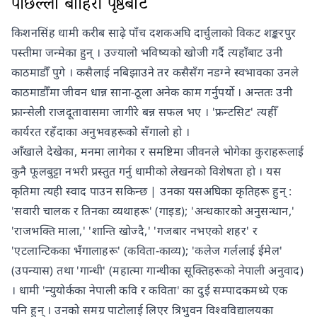
पछिल्लो बाहिरी पृष्ठबाट
किशनसिंह धामी करीब साढ़े पाँच दशकअघि दार्चुलाको विकट शङ्करपुर
पस्तीमा जन्मेका हुन् । उज्यालो भविष्यको खोजी गर्दै त्यहाँबाट उनी
काठमाडौँ पुगे । कसैलाई नबिझाउने तर कसैसँग नडग्ने स्वभावका उनले
काठमाडौँमा जीवन धान्न साना-ठूला अनेक काम गर्नुपर्यो । अन्ततः उनी
फ्रान्सेली राजदूतावासमा जागीरे बन्न सफल भए । 'फ्रन्टसिट' त्यहीँ
कार्यरत रहँदाका अनुभवहरूको सँगालो हो ।
आँखाले देखेका, मनमा लागेका र समष्टिमा जीवनले भोगेका कुराहरूलाई
कुनै फूलबुट्टा नभरी प्रस्तुत गर्नु धामीको लेखनको विशेषता हो । यस
कृतिमा त्यही स्वाद पाउन सकिन्छ | उनका यसअघिका कृतिहरू हुन् :
'सवारी चालक र तिनका व्यथाहरू' (गाइड); 'अन्धकारको अनुसन्धान,'
'राजभक्ति माला,' 'शान्ति खोज्दै,' 'गजबार नभएको शहर' र
'एटलान्टिकका भँगालाहरू' (कविता-काव्य); 'कलेज गर्ललाई ईमेल'
(उपन्यास) तथा 'गान्धी' (महात्मा गान्धीका सूक्तिहरूको नेपाली अनुवाद)
। धामी 'न्युयोर्कका नेपाली कवि र कविता' का दुई सम्पादकमध्ये एक
पनि हुन् । उनको समग्र पाटोलाई लिएर त्रिभुवन विश्वविद्यालयका