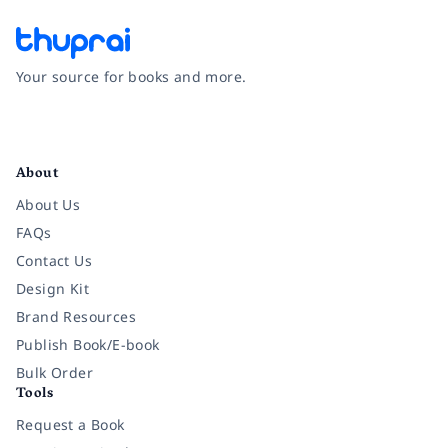
Your source for books and more.
Facebook
Instagram
Twitter
Pinterest
YouTube
LinkedIn
About
About Us
FAQs
Contact Us
Design Kit
Brand Resources
Publish Book/E-book
Bulk Order
Tools
Request a Book