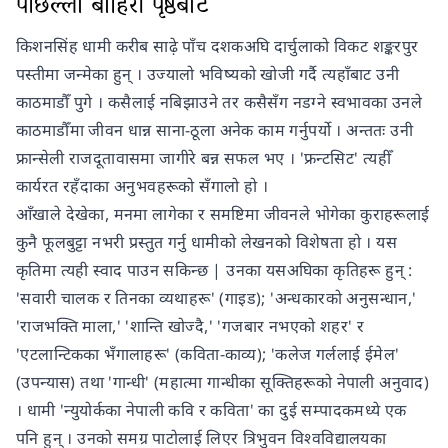
पछिल्लो बाहिरी पृष्ठबाट
किशनसिंह धामी करीब साढ़े पाँच दशकअघि दार्चुलाको विकट शङ्करपुर
पस्तीमा जन्मेका हुन् । उज्यालो भविष्यको खोजी गर्दै त्यहाँबाट उनी
काठमाडौँ पुगे । कसैलाई नबिझाउने तर कसैसँग नडग्ने स्वभावका उनले
काठमाडौँमा जीवन धान्न साना-ठूला अनेक काम गर्नुपर्यो । अन्ततः उनी
फ्रान्सेली राजदूतावासमा जागीरे बन्न सफल भए । 'फ्रन्टसिट' त्यहीँ
कार्यरत रहँदाका अनुभवहरूको सँगालो हो ।
आँखाले देखेका, मनमा लागेका र समष्टिमा जीवनले भोगेका कुराहरूलाई
कुनै फूलबुट्टा नभरी प्रस्तुत गर्नु धामीको लेखनको विशेषता हो । यस
कृतिमा त्यही स्वाद पाउन सकिन्छ | उनका यसअघिका कृतिहरू हुन् :
'सवारी चालक र तिनका व्यथाहरू' (गाइड); 'अन्धकारको अनुसन्धान,'
'राजभक्ति माला,' 'शान्ति खोज्दै,' 'गजबार नभएको शहर' र
'एटलान्टिकका भँगालाहरू' (कविता-काव्य); 'कलेज गर्ललाई ईमेल'
(उपन्यास) तथा 'गान्धी' (महात्मा गान्धीका सूक्तिहरूको नेपाली अनुवाद)
। धामी 'न्युयोर्कका नेपाली कवि र कविता' का दुई सम्पादकमध्ये एक
पनि हुन् । उनको समग्र पाटोलाई लिएर त्रिभुवन विश्वविद्यालयका