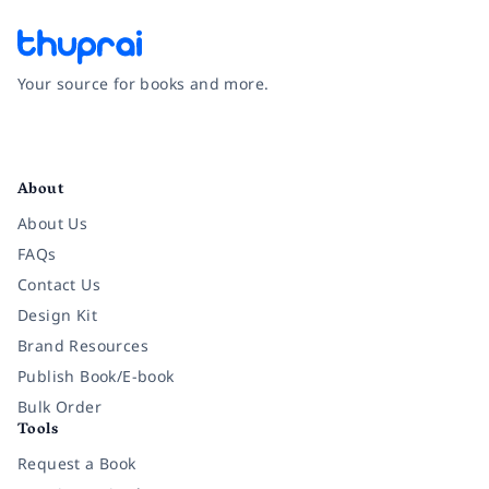
Your source for books and more.
Facebook
Instagram
Twitter
Pinterest
YouTube
LinkedIn
About
About Us
FAQs
Contact Us
Design Kit
Brand Resources
Publish Book/E-book
Bulk Order
Tools
Request a Book