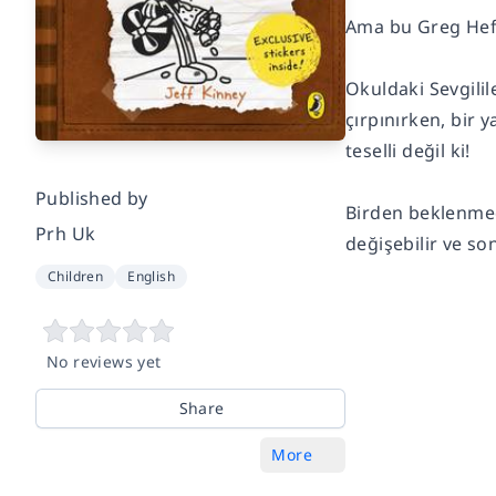
Ama bu Greg Heff
Okuldaki Sevgilil
çırpınırken, bir
teselli değil ki!
Published by
Birden beklenmedi
Prh Uk
değişebilir ve s
Children
English
No reviews yet
Share
More