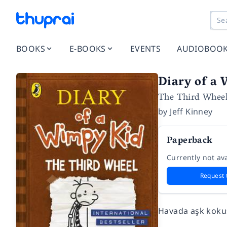
BOOKS
E-BOOKS
EVENTS
AUDIOBOO
Diary of a
The Third Whee
by
Jeff Kinney
Paperback
Currently not ava
Request 
Havada aşk kokus