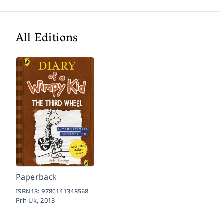
All Editions
Paperback
ISBN13:
9780141348568
Prh Uk,
2013