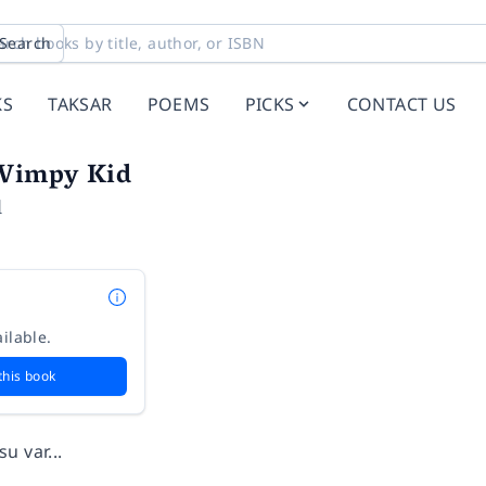
Search
KS
TAKSAR
POEMS
PICKS
CONTACT US
 Wimpy Kid
l
ilable.
this book
u var...