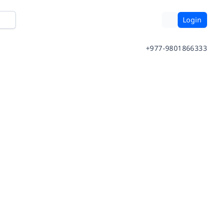
Login
+977-9801866333