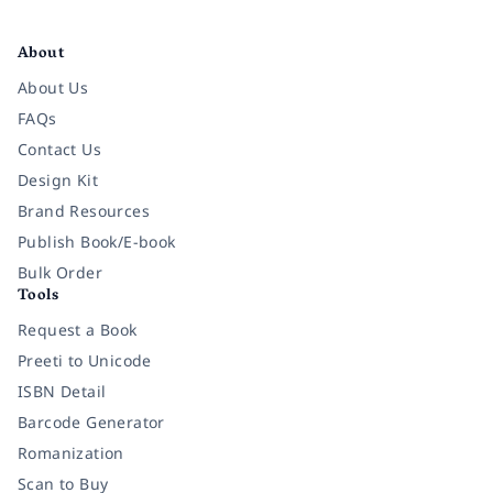
Facebook
Instagram
Twitter
Pinterest
YouTube
LinkedIn
About
About Us
FAQs
Contact Us
Design Kit
Brand Resources
Publish Book/E-book
Bulk Order
Tools
Request a Book
Preeti to Unicode
ISBN Detail
Barcode Generator
Romanization
Scan to Buy