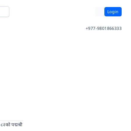
Login
+977-9801866333
८२को पद्मश्री