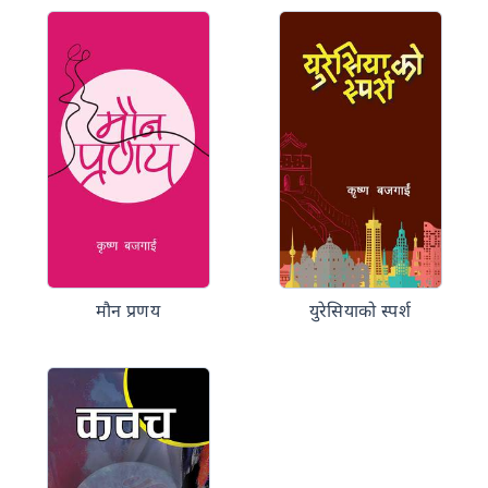
मौन प्रणय
युरेसियाको स्पर्श