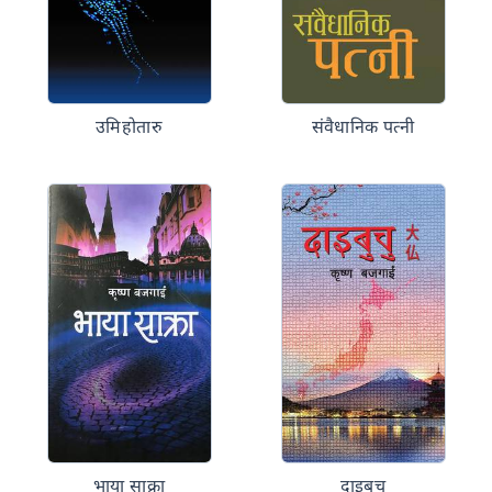
उमिहोतारु
संवैधानिक पत्नी
भाया साक्रा
दाइबुचु