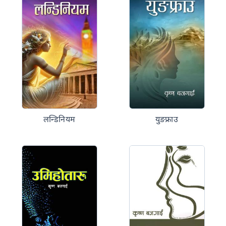
लन्डिनियम
युङफ्राउ