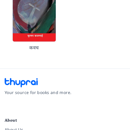
कवच
Your source for books and more.
Facebook
Instagram
Twitter
Pinterest
YouTube
LinkedIn
About
About Us