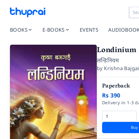
BOOKS
E-BOOKS
EVENTS
AUDIOBOO
Londinium
लन्डिनियम
by
Krishna Bajga
Paperback
Rs 390
Delivery in 1-3 d
Buy