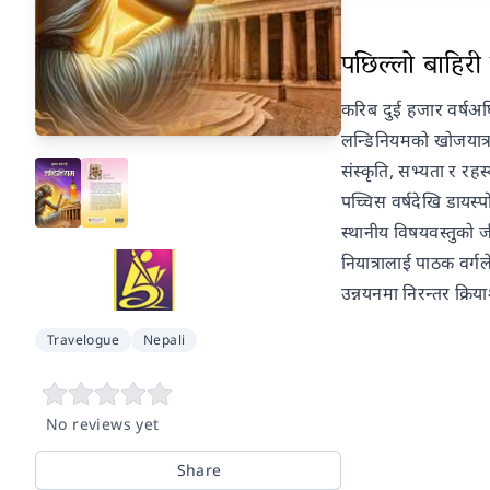
पछिल्लो बाहिरी प
करिब दुई हजार वर्षअघि
लन्डिनियमको खोजयात्रा
संस्कृति, सभ्यता र रह
पच्चिस वर्षदेखि डायस्
स्थानीय विषयवस्तुको जी
नियात्रालाई पाठक वर्गल
उन्नयनमा निरन्तर क्र
Travelogue
Nepali
No reviews yet
Share