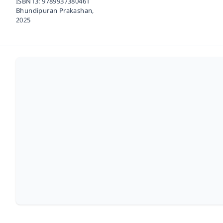
ISBN13:
9789937380461
Bhundipuran Prakashan,
2025