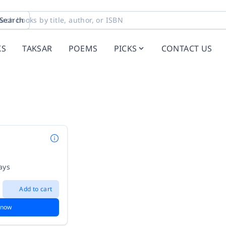
Search
KS
TAKSAR
POEMS
PICKS
CONTACT US
i
ays
Add to cart
 now