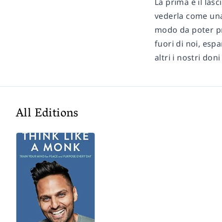
La prima è il las
vederla come una 
modo da poter pre
fuori di noi, es
altri i nostri don
All Editions