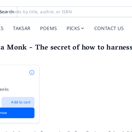
Search
KS
TAKSAR
POEMS
PICKS
CONTACT US
a Monk - The secret of how to harness 
weeks
Add to cart
 now