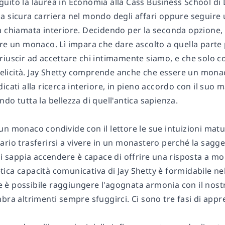
ito la laurea in Economia alla Cass Business School di Lo
a sicura carriera nel mondo degli affari oppure seguire 
a chiamata interiore. Decidendo per la seconda opzione,
re un monaco. Lì impara che dare ascolto a quella parte 
riuscir ad accettare chi intimamente siamo, e che solo c
a felicità. Jay Shetty comprende anche che essere un mo
icati alla ricerca interiore, in pieno accordo con il suo 
do tutta la bellezza di quell'antica sapienza.
n monaco condivide con il lettore le sue intuizioni matu
ario trasferirsi a vivere in un monastero perché la sagg
 si sappia accendere è capace di offrire una risposta a 
ca capacità comunicativa di Jay Shetty è formidabile nel
è possibile raggiungere l'agognata armonia con il nostr
mbra altrimenti sempre sfuggirci. Ci sono tre fasi di ap