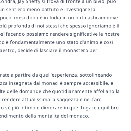
ndra, Jay Shetty si trova di fronte a un bivio: può
un sentiero meno battuto e investigare la
 pochi mesi dopo è in India in un noto ashram dove
più profonda di noi stessi che spesso ignoriamo è il
osì facendo possiamo rendere significative le nostre
naco è fondamentalmente uno stato d'animo e così
maestro, decide di lasciare il monastero per
rate a partire da quell'esperienza, sottolineando
ezza insegnata dai monaci è sempre accessibile, e
molte delle domande che quotidianamente affollano la
 rendere attualissima la saggezza e nel farci
o sé più intimo e dimorare in quel fugace equilibro
prendimento della mentalità del monaco.