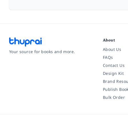
About
About Us
Your source for books and more.
FAQs
Contact Us
Facebook
Instagram
Twitter
Pinterest
YouTube
LinkedIn
Design Kit
Brand Resou
Publish Boo
Bulk Order