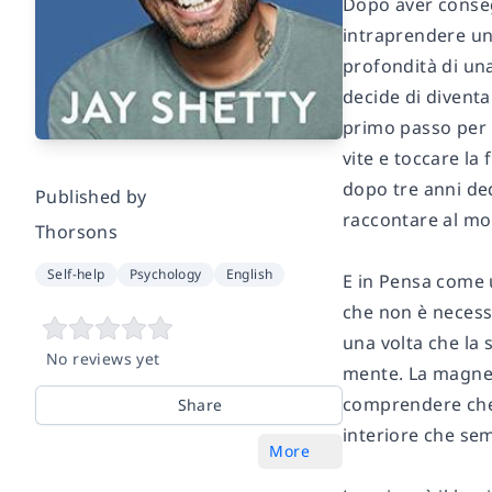
Dopo aver consegu
intraprendere un
profondità di un
decide di diventa
primo passo per 
vite e toccare l
dopo tre anni ded
Published by
raccontare al mon
Thorsons
Self-help
Psychology
English
E in Pensa come u
che non è necess
una volta che la
No reviews yet
mente. La magneti
comprendere che 
Share
interiore che se
More