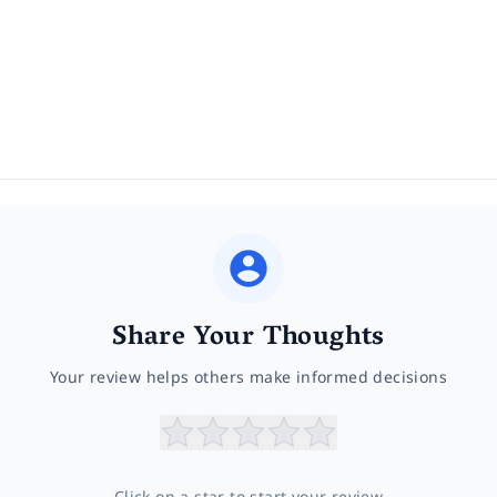
Share Your Thoughts
Your review helps others make informed decisions
Click on a star to start your review