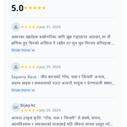
5.0
★
★
★
★
★
July 31, 2026
असारका खहरेहरू बर्खाभरिका लागि खुब गड्गडाएर आउछन् तर ती
क्षणिक हुन् यिनको अस्तित्व नै रहदैन तर जुन मुल निरन्तर बगिरहन्छन्
ती खोला ,नदी हुदै महासागरमा...
Show more
★
★
★
★
★
July 29, 2026
Sapana Raut : जीत बरालको ‘गाँस, वास र जिन्दगी’ अभाव,
अदम्य साहस र सफलताको एउटा अत्यन्तै भावुक र प्रेरणादायी संस्मरण
हो। पहाडी गाउँको चरम गरिबी र प...
Show more
bijay kc
BK
★
★
★
★
★
July 29, 2026
अत्यन्त उत्कृष्ट कृति! "गाँस, वास र जिन्दगी" ले संघर्ष, सपना,
आत्मविश्वास र सफलताको यात्रालाई यति जीवन्त रूपमा प्रस्तुत गरेको