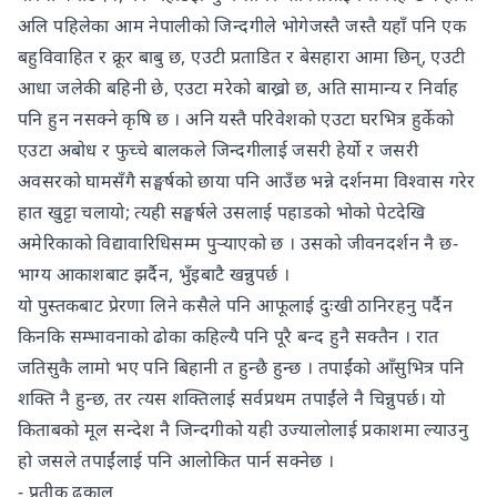
अलि पहिलेका आम नेपालीको जिन्दगीले भोगेजस्तै जस्तै यहाँ पनि एक
बहुविवाहित र क्रूर बाबु छ, एउटी प्रताडित र बेसहारा आमा छिन्, एउटी
आधा जलेकी बहिनी छे, एउटा मरेको बाख्रो छ, अति सामान्य र निर्वाह
पनि हुन नसक्ने कृषि छ । अनि यस्तै परिवेशको एउटा घरभित्र हुर्केको
एउटा अबोध र फुच्चे बालकले जिन्दगीलाई जसरी हेर्यो र जसरी
अवसरको घामसँगै सङ्घर्षको छाया पनि आउँछ भन्ने दर्शनमा विश्वास गरेर
हात खुट्टा चलायो; त्यही सङ्घर्षले उसलाई पहाडको भोको पेटदेखि
अमेरिकाको विद्यावारिधिसम्म पुऱ्याएको छ । उसको जीवनदर्शन नै छ-
भाग्य आकाशबाट झर्दैन, भुँइबाटै खन्नुपर्छ ।
यो पुस्तकबाट प्रेरणा लिने कसैले पनि आफूलाई दुःखी ठानिरहनु पर्दैन
किनकि सम्भावनाको ढोका कहिल्यै पनि पूरै बन्द हुनै सक्तैन । रात
जतिसुकै लामो भए पनि बिहानी त हुन्छै हुन्छ । तपाईंको आँसुभित्र पनि
शक्ति नै हुन्छ, तर त्यस शक्तिलाई सर्वप्रथम तपाईंले नै चिन्नुपर्छ। यो
किताबको मूल सन्देश नै जिन्दगीको यही उज्यालोलाई प्रकाशमा ल्याउनु
हो जसले तपाईंलाई पनि आलोकित पार्न सक्नेछ ।
- प्रतीक ढकाल