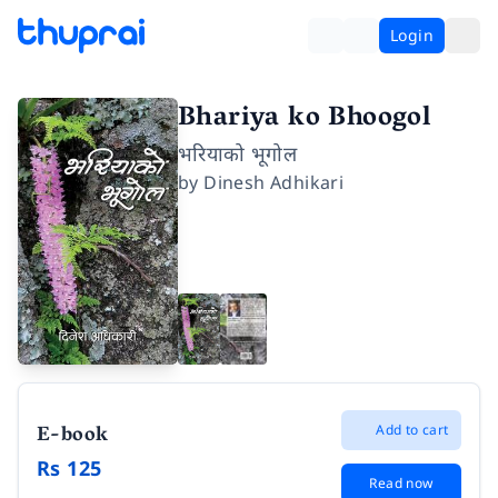
Login
Bhariya ko Bhoogol
भरियाको भूगोल
by
Dinesh Adhikari
E-book
Add to cart
Rs 125
Read now