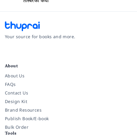
तस्बिरको कथा
Your source for books and more.
Facebook
Instagram
Twitter
Pinterest
YouTube
LinkedIn
About
About Us
FAQs
Contact Us
Design Kit
Brand Resources
Publish Book/E-book
Bulk Order
Tools